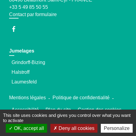
+33 5 49 85 50 55
Contact par formulaire
Jumelages
Grindorff-Bizing
Halstroff
Laumesfeld
Mentions légales
-
Politique de confidentialité
-
Accessibilité
-
Plan du site
-
Gestion des cookies
This site uses cookies and gives you control over what you want
to activate
OK, accept all
Deny all cookies
Personalize
Site créé en partenariat avec Réseau des Communes