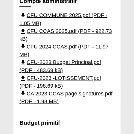
Compte administratif
file_download
CFU COMMUNE 2025.pdf (PDF -
1.05 MB)
file_download
CFU CCAS 2025.pdf (PDF - 922.73
kB)
file_download
CFU 2024 CCAS.pdf (PDF - 11.97
MB)
file_download
CFU-2023 Budget Principal.pdf
(PDF - 483.69 kB)
file_download
CFU-2023 -LOTISSEMENT.pdf
(PDF - 198.69 kB)
file_download
CA 2023 CCAS page signatures.pdf
(PDF - 1.98 MB)
Budget primitif