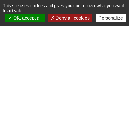
perm_phone_msg
local_dining
This site uses cookies and gives you control over what you want
to activate
OK, accept all
Deny all cookies
Personalize
Contacts
Commune de Beaumont Saint-Cyr
25 place du 11 Novembre
86490 Beaumont Saint-Cyr - FRANCE
+33 5 49 85 50 55
Contact par formulaire
Jumelages
Grindorff-Bizing
Halstroff