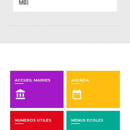
MB)
En un clic
ACCUEIL MAIRIES
AGENDA
account_balance
date_range
NUMEROS UTILES
MENUS ECOLES