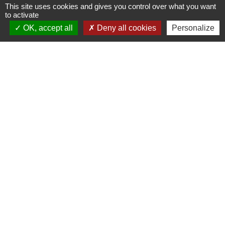
This site uses cookies and gives you control over what you want
to activate
OK, accept all
Deny all cookies
Personalize
En un clic
ACCUEIL MAIRIES
AGENDA
account_balance
date_range
NUMEROS UTILES
MENUS ECOLES
perm_phone_msg
local_dining