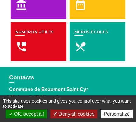
account_balance
date_range
NUMEROS UTILES
MENUS ECOLES
perm_phone_msg
local_dining
Contacts
Commune de Beaumont Saint-Cyr
25 place du 11 Novembre
This site uses cookies and gives you control over what you want
86490 Beaumont Saint-Cyr - FRANCE
to activate
+33 5 49 85 50 55
OK, accept all
Deny all cookies
Personalize
Contact par formulaire