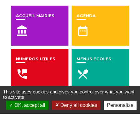
ACCUEIL MAIRIES
AGENDA
account_balance
date_range
NUMEROS UTILES
MENUS ECOLES
perm_phone_msg
local_dining
This site uses cookies and gives you control over what you want
to activate
Contacts
OK, accept all
Deny all cookies
Personalize
Commune de Beaumont Saint-Cyr
25 place du 11 Novembre
86490 Beaumont Saint-Cyr - FRANCE