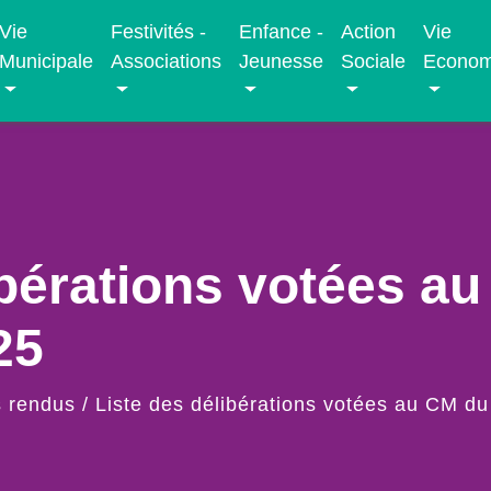
Vie
Festivités -
Enfance -
Action
Vie
Municipale
Associations
Jeunesse
Sociale
Econom
ibérations votées a
25
 rendus
/
Liste des délibérations votées au CM 