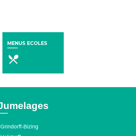
MENUS ECOLES
local_dining
Jumelages
Grindorff-Bizing