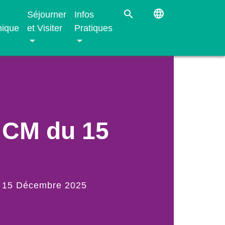
language
search
Séjourner
Infos
ique
et Visiter
Pratiques
u CM du 15
du 15 Décembre 2025