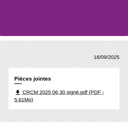
16/09/2025
Pièces jointes
file_download
CRCM 2025 06 30 signé.pdf (PDF -
5.61Mo)