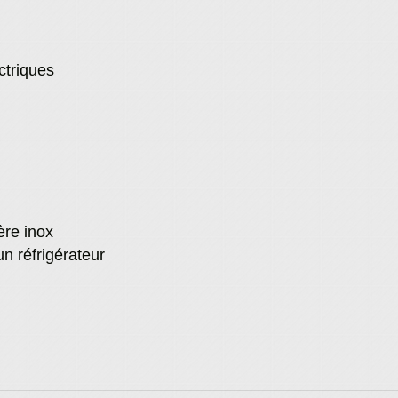
ctriques
ère inox
un réfrigérateur