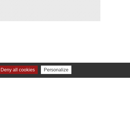
Deny all cookies
Personalize
MENUS ECOLES
local_dining