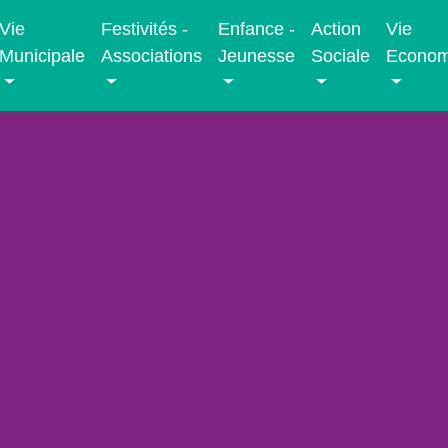
Vie
Festivités -
Enfance -
Action
Vie
Municipale
Associations
Jeunesse
Sociale
Econom