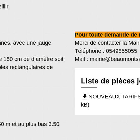
lir.
Pour toute demande de 
onnes, avec une jauge
Merci de contacter la Mair
Téléphone : 0549855055
e 150 cm de diamètre soit
Mail :
mairie@beaumontsai
bles rectangulaires de
Liste de pièces 
file_download
NOUVEAUX TARIFS 
kB)
50 m et au plus bas 3.50