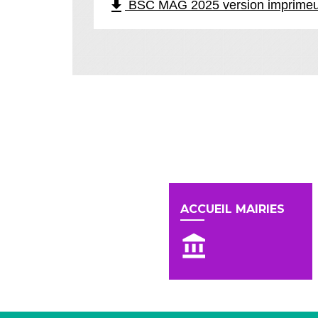
file_download
BSC MAG 2025 version imprimeu
En un clic
ACCUEIL MAIRIES
account_balance