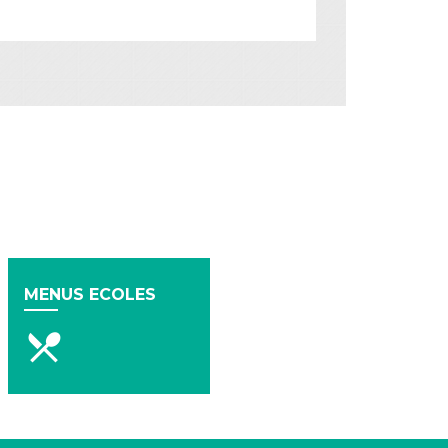
MENUS ECOLES
local_dining