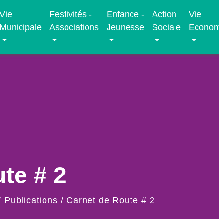
Vie
Festivités -
Enfance -
Action
Vie
Municipale
Associations
Jeunesse
Sociale
Econom
te # 2
/
Publications
/
Carnet de Route # 2