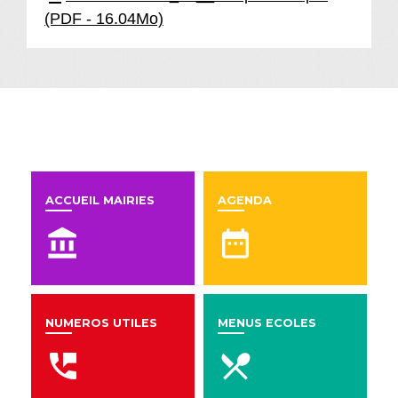
(PDF - 16.04Mo)
En un clic
ACCUEIL MAIRIES
AGENDA
account_balance
date_range
NUMEROS UTILES
MENUS ECOLES
perm_phone_msg
local_dining