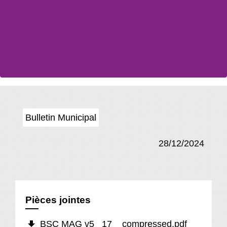
Bulletin Municipal
28/12/2024
Pièces jointes
file_download
BSC MAG v5 _17__compressed.pdf