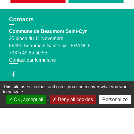
Contacts
Commune de Beaumont Saint-Cyr
25 place du 11 Novembre
86490 Beaumont Saint-Cyr - FRANCE
+33 5 49 85 50 55
Contact par formulaire
This site uses cookies and gives you control over what you want
to activate
Jumelages
OK, accept all
Deny all cookies
Personalize
Grindorff-Bizing
Halstroff
Laumesfeld